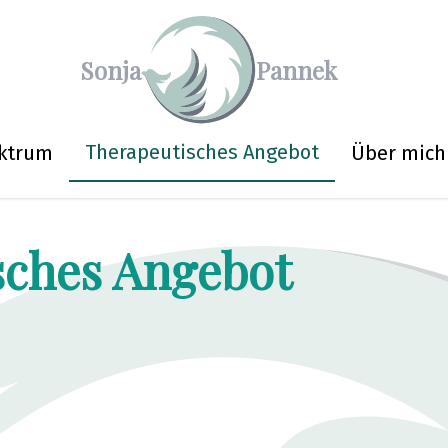
Sonja
Pannek
Therapeutisches Angebot
ktrum
Über mich
sches Angebot
ahrnehmung, Bewertung und emotionale Reaktionen) analysieren.